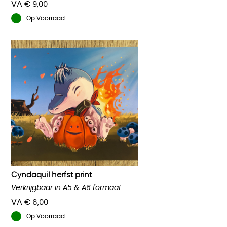
VA
€
9,00
Op Voorraad
Dit
product
heeft
meerdere
variaties.
Deze
optie
kan
gekozen
worden
op
de
productpagina
Cyndaquil herfst print
Verkrijgbaar in A5 & A6 formaat
VA
€
6,00
Op Voorraad