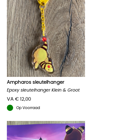
heeft
meerdere
variaties.
Deze
optie
kan
gekozen
worden
op
de
productpagina
Ampharos sleutelhanger
Epoxy sleutelhanger Klein & Groot
VA
€
12,00
Op Voorraad
Dit
product
heeft
meerdere