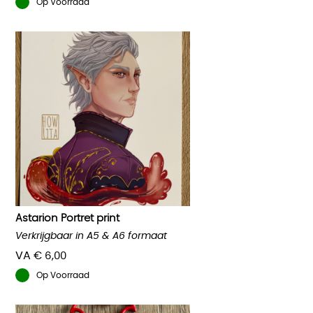
Op Voorraad
Astarion Portret print
Verkrijgbaar in A5 & A6 formaat
VA
€
6,00
Op Voorraad
Dit
product