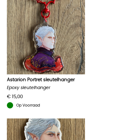
heeft
meerdere
variaties.
Deze
optie
kan
gekozen
worden
op
de
productpagina
Astarion Portret sleutelhanger
Epoxy sleutelhanger
€
15,00
Op Voorraad