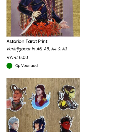
Astarion Tarot Print
Verkrijgbaar in A6, A5, A4 & A3
VA
€
6,00
Op Voorraad
Dit
product
heeft
meerdere
variaties.
Deze
optie
kan
gekozen