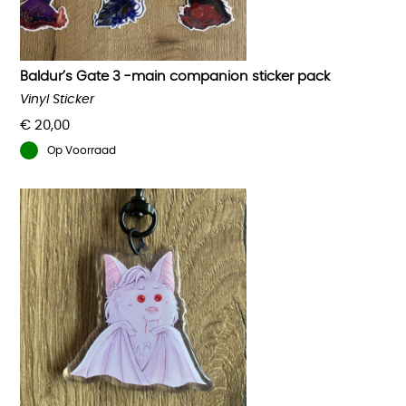
worden
op
de
productpagina
Baldur’s Gate 3 -main companion sticker pack
Vinyl Sticker
€
20,00
Op Voorraad