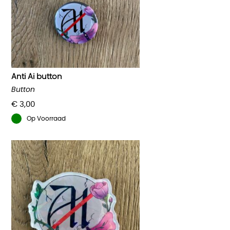
optie
kan
gekozen
worden
op
de
productpagina
Anti Ai button
Button
€
3,00
Op Voorraad