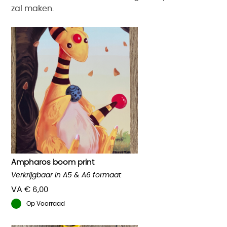
zal maken.
Ampharos boom print
Verkrijgbaar in A5 & A6 formaat
VA
€
6,00
Op Voorraad
Dit
product