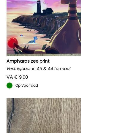
variaties.
Deze
optie
kan
gekozen
worden
op
de
productpagina
Ampharos zee print
Verkrijgbaar in A5 & A4 formaat
VA
€
9,00
Op Voorraad
Dit
product
heeft
meerdere
variaties.
Deze