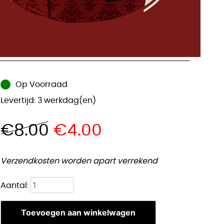
artoon Pestdokter A5 Print
Op Voorraad
Levertijd: 3 werkdag(en)
€
8.00
€
4.00
Verzendkosten worden apart verrekend
Cartoon
Aantal:
Pestdokter
A5
Toevoegen aan winkelwagen
Print