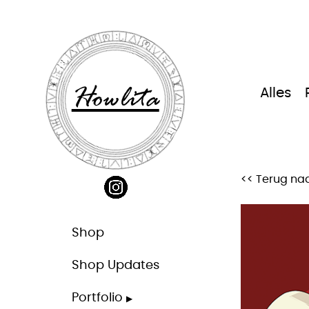
Ga
naar
inhoud
Howlita
Alles
<< Terug naa
Shop
Shop Updates
Portfolio