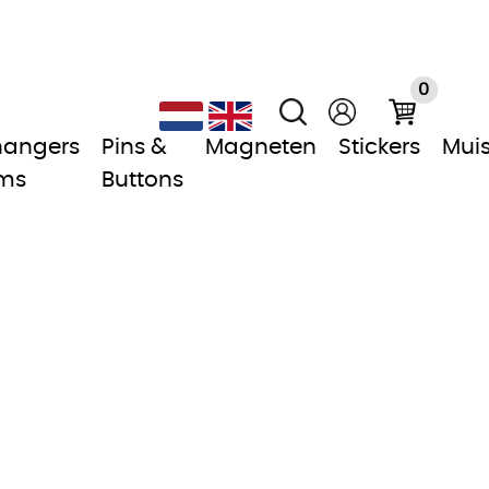
0
hangers
Pins &
Magneten
Stickers
Mui
ms
Buttons