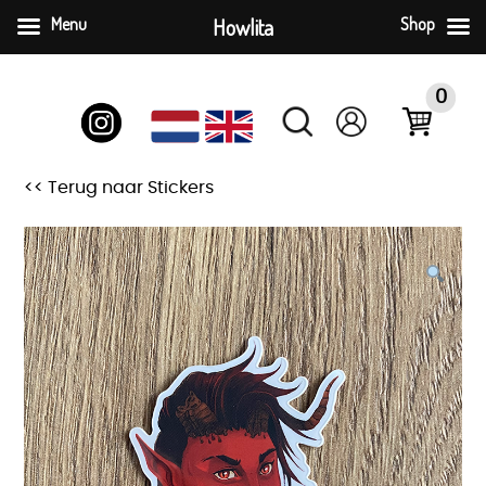
Menu
Howlita
Shop
Ga
naar
0
inhoud
<< Terug naar Stickers