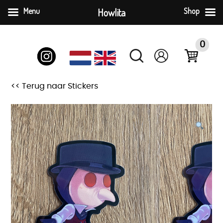
Menu
Howlita
Shop
Ga
naar
0
inhoud
<< Terug naar Stickers