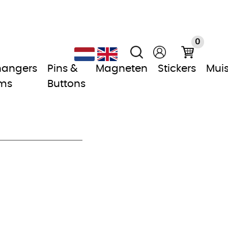
0
hangers
Pins &
Magneten
Stickers
Mui
ms
Buttons