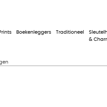
Prints
Boekenleggers
Traditioneel
Sleutel
& Char
gen