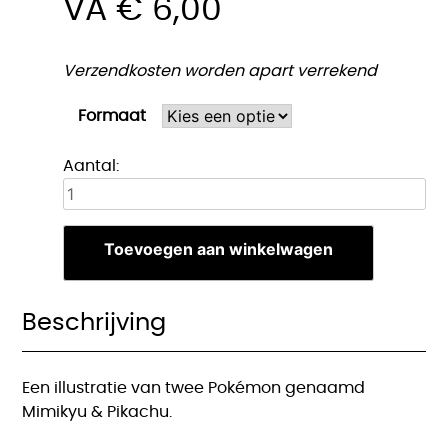
VA
€
6,00
Verzendkosten worden apart verrekend
Formaat
Mimikyu
Aantal:
&
Pikachu
print
Toevoegen aan winkelwagen
aantal
Beschrijving
Een illustratie van twee Pokémon genaamd
Mimikyu & Pikachu.