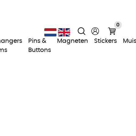
0
hangers
Pins &
Magneten
Stickers
Mui
ms
Buttons