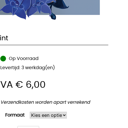
aldur’s Gate 3 Shadowheart
int
Op Voorraad
Levertijd: 3 werkdag(en)
VA
€
6,00
Verzendkosten worden apart verrekend
Formaat