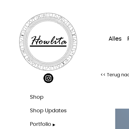
Ga
naar
inhoud
Howlita
Alles
<< Terug naa
Shop
Shop Updates
Portfolio