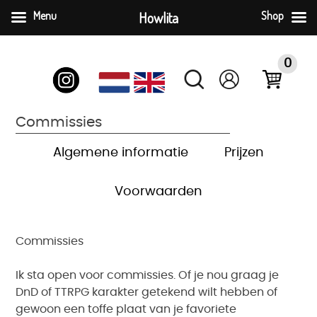
Menu
Howlita
Shop
Ga
naar
0
inhoud
Commissies
Algemene informatie
Prijzen
Voorwaarden
Commissies
Ik sta open voor commissies. Of je nou graag je
DnD of TTRPG karakter getekend wilt hebben of
gewoon een toffe plaat van je favoriete