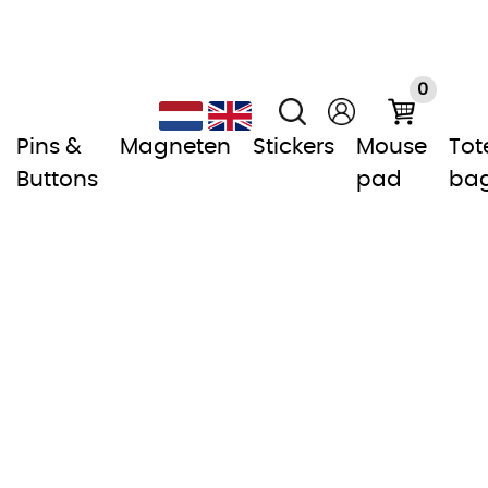
0
Pins &
Magneten
Stickers
Mouse
Tot
Buttons
pad
ba