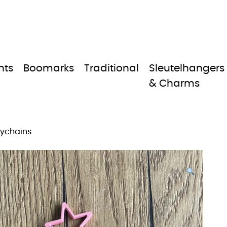
nts
Boomarks
Traditional
Sleutelhangers
& Charms
eychains