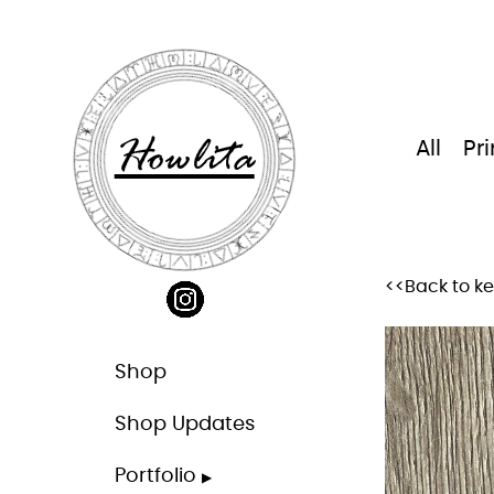
Skip
to
content
Howlita
All
Pri
<<Back to k
Shop
Shop Updates
Portfolio