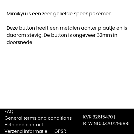
Mimikyu is een zeer geliefde spook pokémon.
Deze button heeft een metalen achter plaatje en is
daarom stevig. De button is ongeveer 32mm in
doorsnede.
FAQ
KVK:82615470 |
General terms and conditions
BTW:NL003707296B81
Help and contact
Verzend informatie
GPSR