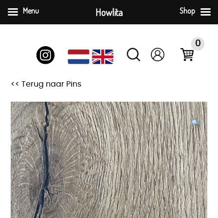
Menu
Howlita
Shop
Skip
to
0
content
<< Terug naar Pins