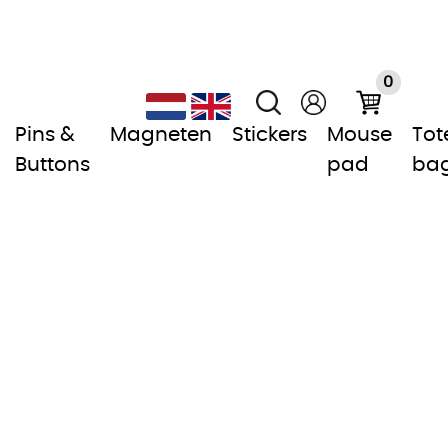
0
Pins &
Magneten
Stickers
Mouse
Tot
Buttons
pad
ba