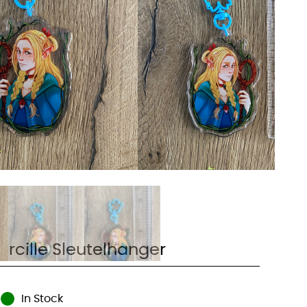
arcille Sleutelhanger
In Stock