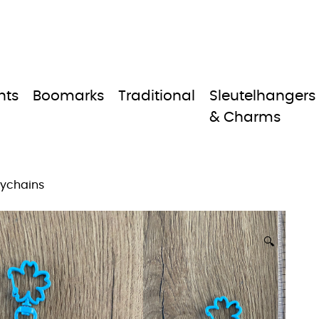
nts
Boomarks
Traditional
Sleutelhangers
& Charms
eychains
🔍