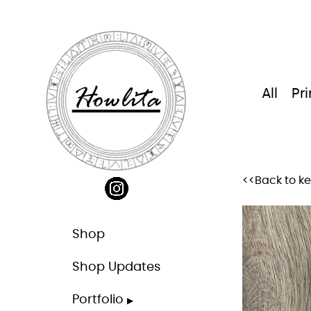
Skip
to
content
Howlita
All
Pri
<<Back to k
Shop
Shop Updates
Portfolio