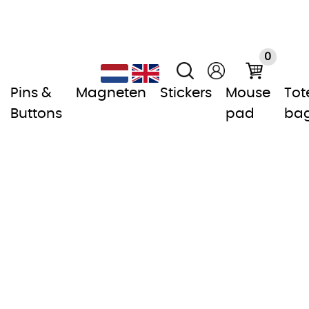
0
Pins &
Magneten
Stickers
Mouse
Tot
Buttons
pad
ba