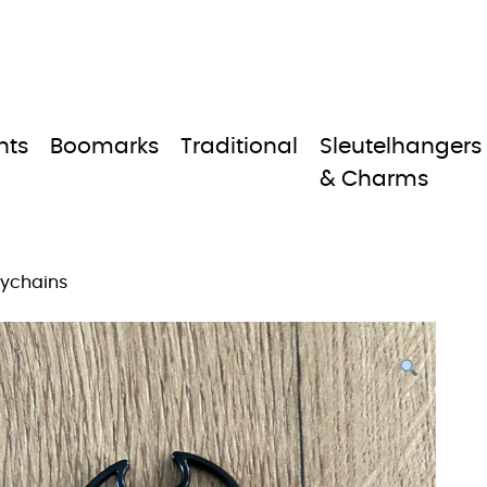
nts
Boomarks
Traditional
Sleutelhangers
& Charms
eychains