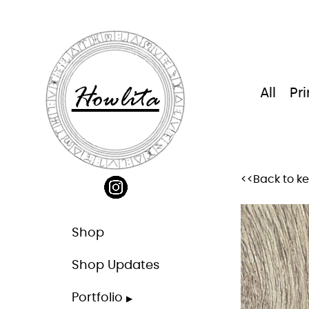
Skip
to
content
Howlita
All
Pri
<<Back to k
Shop
Shop Updates
Portfolio