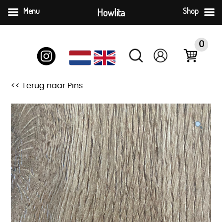
Menu
Howlita
Shop
Skip
to
0
content
<< Terug naar Pins