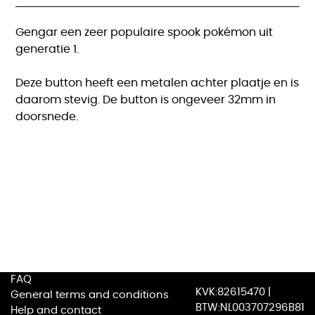
Gengar een zeer populaire spook pokémon uit
generatie 1.
Deze button heeft een metalen achter plaatje en is
daarom stevig. De button is ongeveer 32mm in
doorsnede.
FAQ
KVK:82615470 |
General terms and conditions
BTW:NL003707296B81
Help and contact