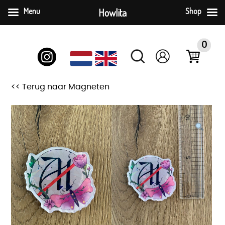
Menu
Howlita
Shop
Skip
to
0
content
<< Terug naar Magneten