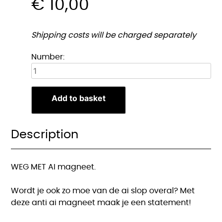
€
10,00
Shipping costs will be charged separately
Anti
Number:
Ai
magneet
quantity
Add to basket
Description
WEG MET AI magneet.
Wordt je ook zo moe van de ai slop overal? Met
deze anti ai magneet maak je een statement!