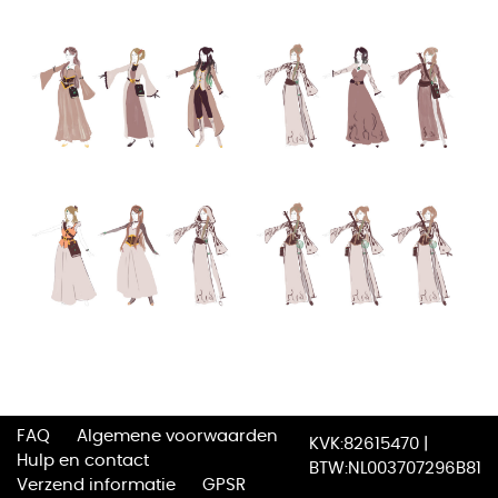
FAQ
Algemene voorwaarden
KVK:82615470 |
Hulp en contact
BTW:NL003707296B81
Verzend informatie
GPSR